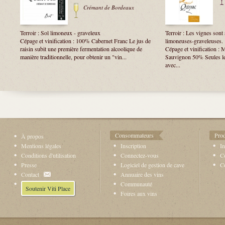
Crémant de Bordeaux
Terroir : Sol limoneux - graveleux
Terroir : Les vignes sont 
Cépage et vinification : 100% Cabernet Franc Le jus de
limoneuses-graveleuses.
raisin subit une première fermentation alcoolique de
Cépage et vinification :
manière traditionnelle, pour obtenir un "vin...
Sauvignon 50% Seules le
avec...
Consommateurs
Prod
À propos
Mentions légales
Inscription
In
Conditions d'utilisation
Connectez-vous
Co
Presse
Logiciel de gestion de cave
C
Contact
Annuaire des vins
Communauté
Soutenir Viti Place
Foires aux vins