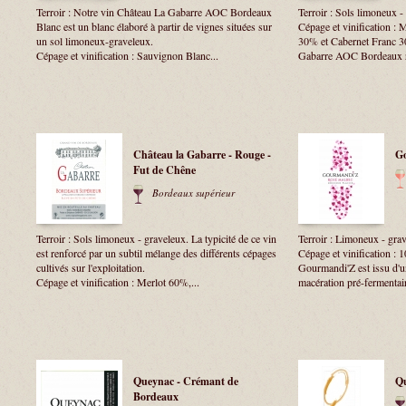
Terroir : Notre vin Château La Gabarre AOC Bordeaux
Terroir : Sols limoneux -
Blanc est un blanc élaboré à partir de vignes situées sur
Cépage et vinification :
un sol limoneux-graveleux.
30% et Cabernet Franc 3
Cépage et vinification : Sauvignon Blanc...
Gabarre AOC Bordeaux ros
Château la Gabarre - Rouge -
G
Fut de Chêne
Bordeaux supérieur
Terroir : Sols limoneux - graveleux. La typicité de ce vin
Terroir : Limoneux - gra
est renforcé par un subtil mélange des différents cépages
Cépage et vinification 
cultivés sur l'exploitation.
Gourmandi'Z est issu d'u
Cépage et vinification : Merlot 60%,...
macération pré-fermentaire
Queynac - Crémant de
Qu
Bordeaux