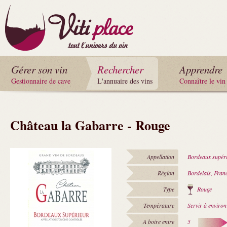
Gérer son vin
Rechercher
Apprendre
Gestionnaire de cave
L'annuaire des vins
Connaître le vin
Château la Gabarre - Rouge
Appellation
Bordeaux supér
Région
Bordelais, Fran
Type
Rouge
Température
Servir à enviro
A boire entre
5