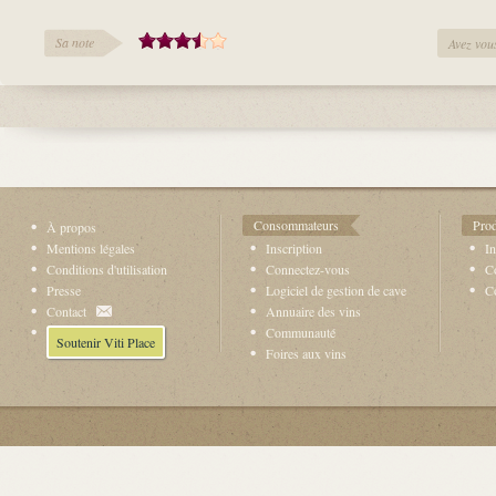
Sa note
Avez vous
Consommateurs
Prod
À propos
Mentions légales
Inscription
In
Conditions d'utilisation
Connectez-vous
Co
Presse
Logiciel de gestion de cave
C
Contact
Annuaire des vins
Communauté
Soutenir Viti Place
Foires aux vins