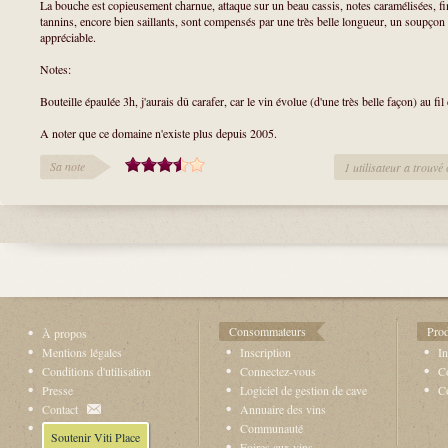
La bouche est copieusement charnue, attaque sur un beau cassis, notes caramélisées, fina
tannins, encore bien saillants, sont compensés par une très belle longueur, un soupço
appréciable.
Notes:
Bouteille épaulée 3h, j'aurais dû carafer, car le vin évolue (d'une très belle façon) au fil
A noter que ce domaine n'existe plus depuis 2005.
Sa note
1 utilisateur a trouvé 
Consommateurs
Prod
À propos
Mentions légales
Inscription
In
Conditions d'utilisation
Connectez-vous
Co
Presse
Logiciel de gestion de cave
C
Contact
Annuaire des vins
Communauté
Soutenir Viti Place
Foires aux vins